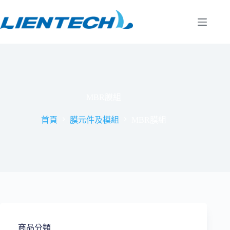
跳
至
主
要
內
容
MBR膜組
首頁
膜元件及模組
MBR膜組
商品分類