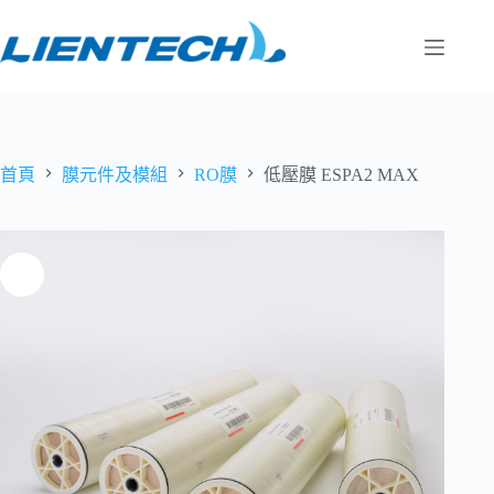
跳
至
主
要
內
容
首頁
膜元件及模組
RO膜
低壓膜 ESPA2 MAX