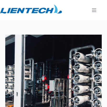
跳
至
主
要
內
容