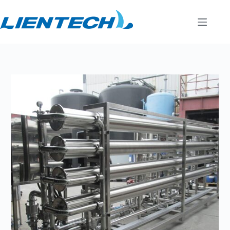
跳
至
主
要
內
容