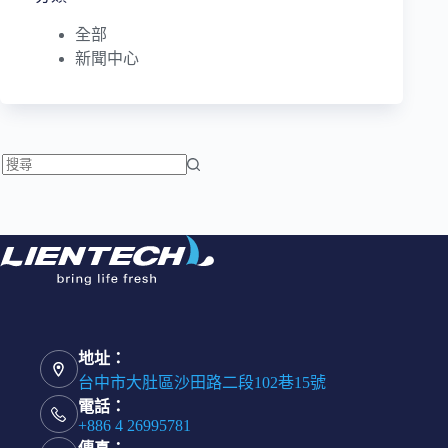
全部
新聞中心
找
不
到
符
合
條
件
的
地址：
結
台中市大肚區沙田路二段102巷15號
果
電話：
+886 4 26995781