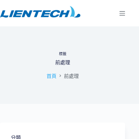
跳
至
主
要
內
容
標籤
前處理
首頁
前處理
分類