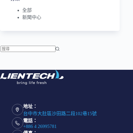
全部
新聞中心
找
不
到
符
合
條
件
的
地址：
結
台中市大肚區沙田路二段102巷15號
果
電話：
+886 4 26995781