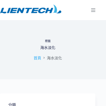
跳
至
主
要
內
容
標籤
海水淡化
首頁
海水淡化
分類