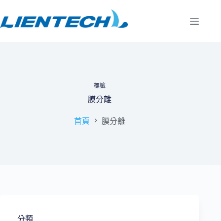
跳
至
主
要
內
容
標籤
膜分離
首頁
膜分離
分類