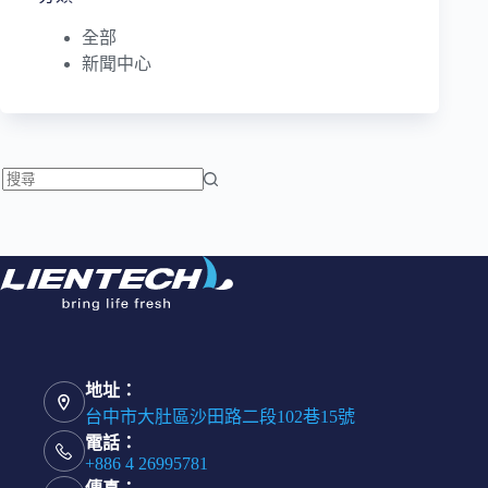
全部
新聞中心
找
不
到
符
合
條
件
的
地址：
結
台中市大肚區沙田路二段102巷15號
果
電話：
+886 4 26995781