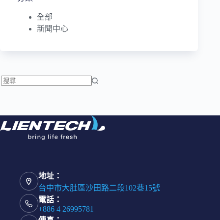
全部
新聞中心
找
不
到
符
合
條
件
的
地址：
結
台中市大肚區沙田路二段102巷15號
果
電話：
+886 4 26995781