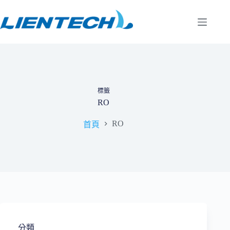
跳
至
主
要
內
容
標籤
RO
RO
首頁
分類