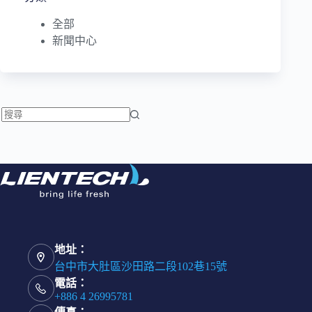
全部
新聞中心
找
不
到
符
合
條
件
的
地址：
結
台中市大肚區沙田路二段102巷15號
果
電話：
+886 4 26995781