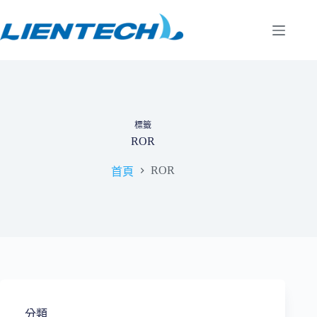
跳
至
主
要
內
容
標籤
ROR
ROR
首頁
分類